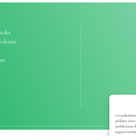
itika
teikumi
ana
e
Lai nodrošinātu
piekļūtu ierīc
pārlūkošanas d
negatīvi ietek