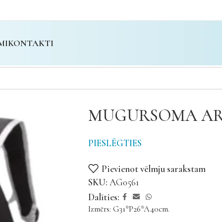
MI
KONTAKTI
MUGURSOMA AR
PIESLĒGTIES
Pievienot vēlmju sarakstam
SKU:
AG0561
Dalīties:
Izmērs: G31*P26*A40cm.