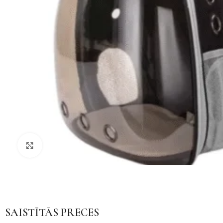
Noklikšķiniet, lai palielinātu
SAISTĪTĀS PRECES