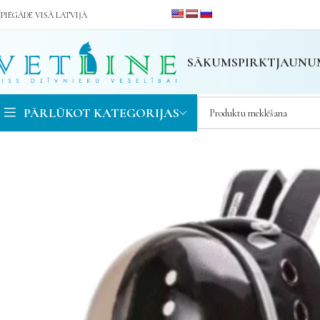
PIEGĀDE VISĀ LATVIJĀ
SĀKUMS
PIRKT
JAUNU
PĀRLŪKOT KATEGORIJAS