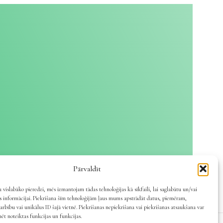
Pārvaldīt
 vislabāko pieredzi, mēs izmantojam tādas tehnoloģijas kā sīkfaili, lai saglabātu un/vai
es informācijai. Piekrišana šīm tehnoloģijām ļaus mums apstrādāt datus, piemēram,
arbību vai unikālus ID šajā vietnē. Piekrišanas nepiekrišana vai piekrišanas atsaukšana var
mēt noteiktas funkcijas un funkcijas.