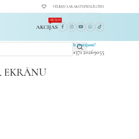
VĒLMJU SARAKSTS
PIESLĒGTIES
AKCIJAS
AKCIJAS
Ir jautājumi?
+371 20269055
 EKRĀNU