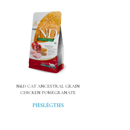
N&D CAT ANCESTRAL GRAIN
MATISSE AD
CHICKEN POMEGRANATE
RICE
PIESLĒGTIES
PIE