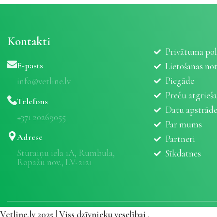
Kontakti
Privātuma pol
E-pasts
Lietošanas no
Piegāde
info@vetline.lv
Preču atgrieš
Telefons
Datu apstrād
+371 20269055
Par mums
Adrese
Partneri
Stūraiņu iela 1A, Rumbula,
Sīkdatnes
Ropažu nov., LV-2121
Vetline.lv 2025 | Viss dzīvnieku veselībai
.