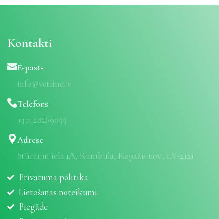
Kontakti
E-pasts
info@vetline.lv
Telefons
+371 20269055
Adrese
Stūraiņu iela 1A, Rumbula, Ropažu nov., LV-2121
Privātuma politika
Lietošanas noteikumi
Piegāde