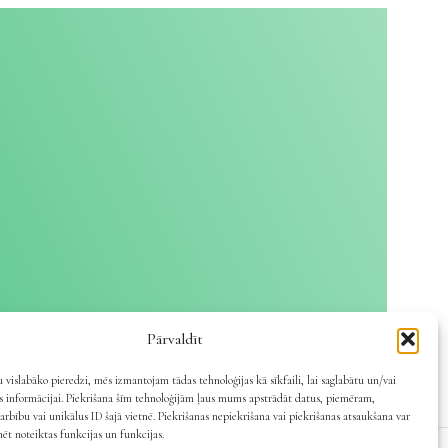
Pārvaldīt
 vislabāko pieredzi, mēs izmantojam tādas tehnoloģijas kā sīkfaili, lai saglabātu un/vai
es informācijai. Piekrišana šīm tehnoloģijām ļaus mums apstrādāt datus, piemēram,
arbību vai unikālus ID šajā vietnē. Piekrišanas nepiekrišana vai piekrišanas atsaukšana var
mēt noteiktas funkcijas un funkcijas.