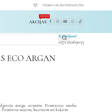
VĒLMJU SARAKSTS
PIESLĒGTIES
AKCIJAS
AKCIJAS
Ir jautājumi?
+371 20269055
ES ECO ARGAN
r ilgstošu maigu aromātu. Piemērotas smaku
pj. Piemērots suņiem, kucēniem un kaķiem.