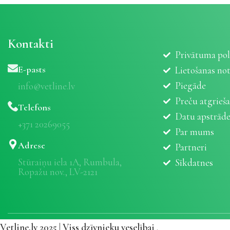
Kontakti
Privātuma pol
E-pasts
Lietošanas no
Piegāde
info@vetline.lv
Preču atgrieš
Telefons
Datu apstrād
+371 20269055
Par mums
Adrese
Partneri
Stūraiņu iela 1A, Rumbula,
Sīkdatnes
Ropažu nov., LV-2121
Vetline.lv 2025 | Viss dzīvnieku veselībai
.