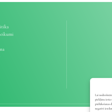
itika
teikumi
ana
e
Lai nodrošinātu
piekļūtu ierīc
pārlūkošanas d
negatīvi ietek