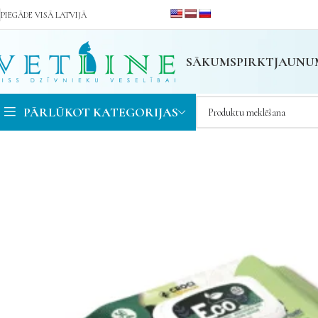
PIEGĀDE VISĀ LATVIJĀ
SĀKUMS
PIRKT
JAUNU
PĀRLŪKOT KATEGORIJAS