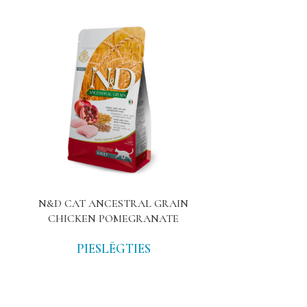
N&D CAT ANCESTRAL GRAIN
EQUISTRO
CHICKEN POMEGRANATE
PIE
PIESLĒGTIES