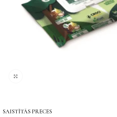
Noklikšķiniet, lai palielinātu
SAISTĪTĀS PRECES