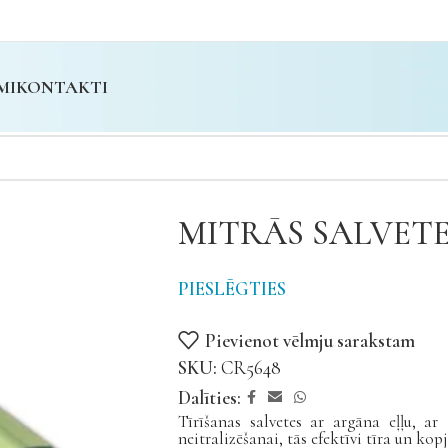
MI
KONTAKTI
MITRĀS SALVET
PIESLĒGTIES
Pievienot vēlmju sarakstam
SKU:
CR5648
Dalīties:
Tīrīšanas salvetes ar argāna eļļu, a
neitralizēšanai, tās efektīvi tīra un ko