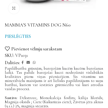
Noklikšķiniet, lai palielinātu
MAMMA’S VITAMINS DOG N60
PIESLĒGTIES
Pievienot vēlmju sarakstam
SKU:
VP1031
Dalīties:
Papildbarība grūsnām, barojošām kucēm kucēnu barošanas
laikā. Tas palīdz barojošai kucei nodrošināt vislabākās
kvalitātes pienu viņas pēcnācējiem. Šis vitamīnu un
minerālvielu maisījums ir arī lielisks papildinājums to suņu
barībai, kuriem var iestāties grūtniecība vai kuri atrodas
vaislas procesā.
Sastāvs:
Dekstroze, Monokalcija fosfāts; kālija hlorīds;
Magnija oksīds ; Ciete (Kukurūzas ciete); Žāvētas jēra aknas
(9.1.1.) 2%, magnija stearāts.