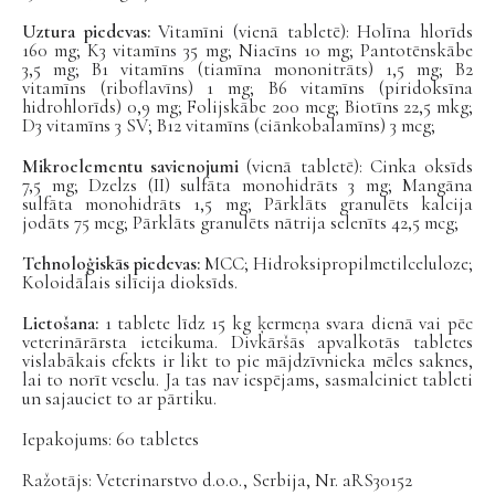
Uztura piedevas:
Vitamīni (vienā tabletē): Holīna hlorīds
160 mg; K3 vitamīns 35 mg; Niacīns 10 mg; Pantotēnskābe
3,5 mg; B1 vitamīns (tiamīna mononitrāts) 1,5 mg; B2
vitamīns (riboflavīns) 1 mg; B6 vitamīns (piridoksīna
hidrohlorīds) 0,9 mg; Folijskābe 200 mcg; Biotīns 22,5 mkg;
D3 vitamīns 3 SV; B12 vitamīns (ciānkobalamīns) 3 mcg;
Mikroelementu savienojumi
(vienā tabletē): Cinka oksīds
7,5 mg; Dzelzs (II) sulfāta monohidrāts 3 mg; Mangāna
sulfāta monohidrāts 1,5 mg; Pārklāts granulēts kalcija
jodāts 75 mcg; Pārklāts granulēts nātrija selenīts 42,5 mcg;
Tehnoloģiskās piedevas:
MCC; Hidroksipropilmetilceluloze;
Koloidālais silīcija dioksīds.
Lietošana:
1 tablete līdz 15 kg ķermeņa svara dienā vai pēc
veterinārārsta ieteikuma. Divkāršās apvalkotās tabletes
vislabākais efekts ir likt to pie mājdzīvnieka mēles saknes,
lai to norīt veselu. Ja tas nav iespējams, sasmalciniet tableti
un sajauciet to ar pārtiku.
Iepakojums: 60 tabletes
Ražotājs: Veterinarstvo d.o.o., Serbija, Nr. aRS30152