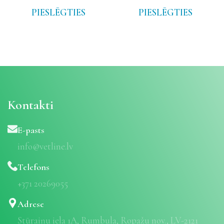
PIESLĒGTIES
PIESLĒGTIES
Kontakti
E-pasts
info@vetline.lv
Telefons
+371 20269055
Adrese
Stūraiņu iela 1A, Rumbula, Ropažu nov., LV-2121