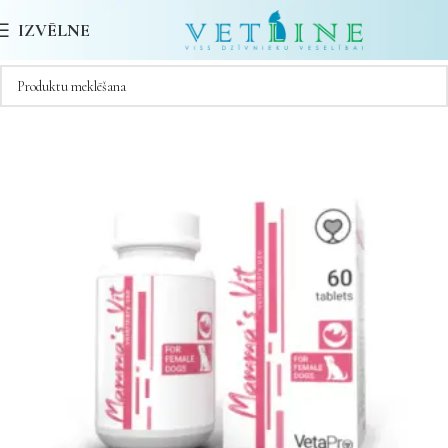
IZVĒLNE