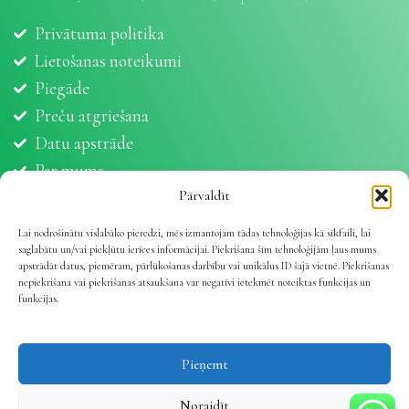
Privātuma politika
Lietošanas noteikumi
Piegāde
Preču atgriešana
Datu apstrāde
Par mums
Partneri
Pārvaldīt
Sīkdatnes
Lai nodrošinātu vislabāko pieredzi, mēs izmantojam tādas tehnoloģijas kā sīkfaili, lai
saglabātu un/vai piekļūtu ierīces informācijai. Piekrišana šīm tehnoloģijām ļaus mums
apstrādāt datus, piemēram, pārlūkošanas darbību vai unikālus ID šajā vietnē. Piekrišanas
nepiekrišana vai piekrišanas atsaukšana var negatīvi ietekmēt noteiktas funkcijas un
funkcijas.
Vetline.lv 2025 | Viss dzīvnieku veselībai
.
Pieņemt
Noraidīt