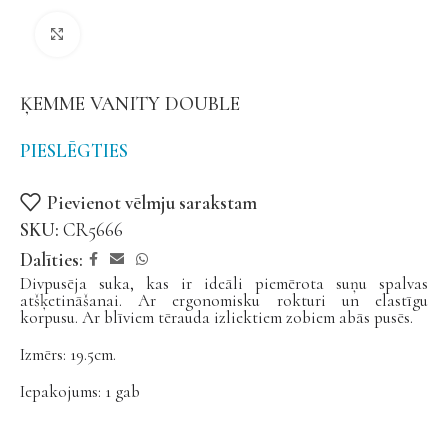
Noklikšķiniet, lai palielinātu
ĶEMME VANITY DOUBLE
PIESLĒGTIES
Pievienot vēlmju sarakstam
SKU:
CR5666
Dalīties:
Divpusēja suka, kas ir ideāli piemērota suņu spalvas
atšķetināšanai. Ar ergonomisku rokturi un elastīgu
korpusu. Ar blīviem tērauda izliektiem zobiem abās pusēs.
Izmērs: 19.5cm.
Iepakojums: 1 gab