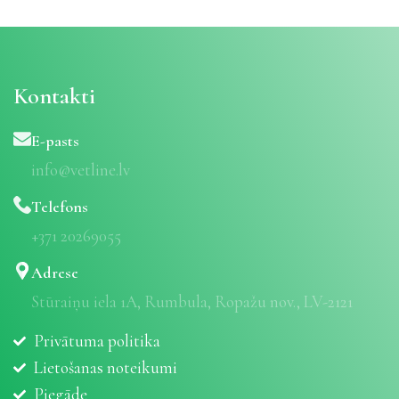
Kontakti
E-pasts
info@vetline.lv
Telefons
+371 20269055
Adrese
Stūraiņu iela 1A, Rumbula, Ropažu nov., LV-2121
Privātuma politika
Lietošanas noteikumi
Piegāde