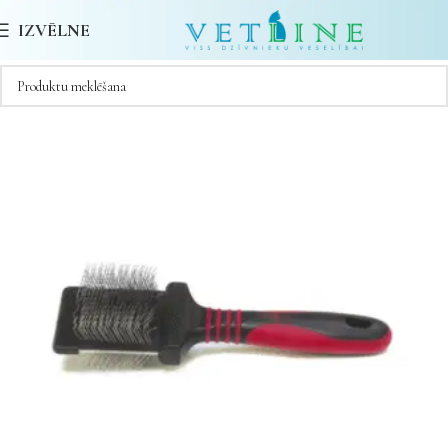
IZVĒLNE