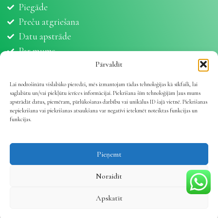
Piegāde
Preču atgriešana
Datu apstrāde
Par mums
Partneri
Pārvaldīt
Sīkdatnes
Lai nodrošinātu vislabāko pieredzi, mēs izmantojam tādas tehnoloģijas kā sīkfaili, lai
saglabātu un/vai piekļūtu ierīces informācijai. Piekrišana šīm tehnoloģijām ļaus mums
apstrādāt datus, piemēram, pārlūkošanas darbību vai unikālus ID šajā vietnē. Piekrišanas
nepiekrišana vai piekrišanas atsaukšana var negatīvi ietekmēt noteiktas funkcijas un
funkcijas.
Vetline.lv 2025 | Viss dzīvnieku veselībai
.
Pieņemt
Noraidīt
Apskatīt
Veikals
Vēlmju saraksts
Mans konts