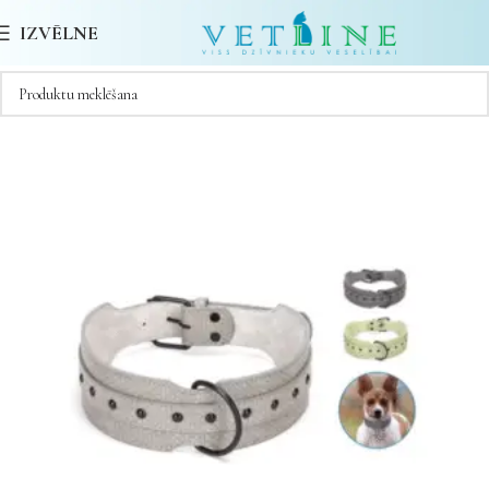
IZVĒLNE