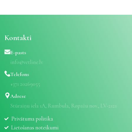
Kontakti
E-pasts
info@vetline.lv
Telefons
+371 20269055
Adrese
Stūraiņu iela 1A, Rumbula, Ropažu nov., LV-2121
Privātuma politika
Lietošanas noteikumi