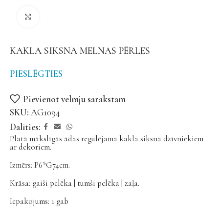
Noklikšķiniet, lai palielinātu
KAKLA SIKSNA MELNAS PĒRLES
PIESLĒGTIES
Pievienot vēlmju sarakstam
SKU:
AG1094
Dalīties:
Platā mākslīgās ādas regulējama kakla siksna dzīvniekiem
ar dekoriem.
Izmērs: P6*G74cm.
Krāsa: gaiši pelēka | tumši pelēka | zaļa.
Iepakojums: 1 gab