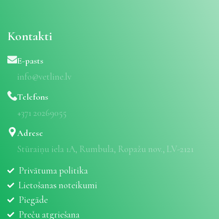
Kontakti
E-pasts
info@vetline.lv
Telefons
+371 20269055
Adrese
Stūraiņu iela 1A, Rumbula, Ropažu nov., LV-2121
Privātuma politika
Lietošanas noteikumi
Piegāde
Preču atgriešana