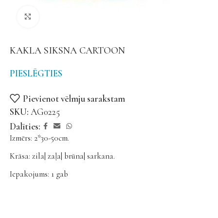
Noklikšķiniet, lai palielinātu
KAKLA SIKSNA CARTOON
PIESLĒGTIES
Pievienot vēlmju sarakstam
SKU:
AG0225
Dalīties:
Izmērs: 2*30-50cm.
Krāsa: zila| zaļa| brūna| sarkana.
Iepakojums: 1 gab