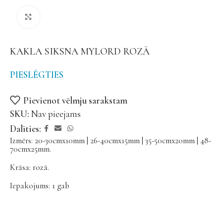
Noklikšķiniet, lai palielinātu
KAKLA SIKSNA MYLORD ROZĀ
PIESLĒGTIES
Pievienot vēlmju sarakstam
SKU:
Nav pieejams
Dalīties:
Izmērs: 20-30cmx10mm | 26-40cmx15mm | 35-50cmx20mm | 48-
70cmx25mm.
Krāsa: rozā.
Iepakojums: 1 gab