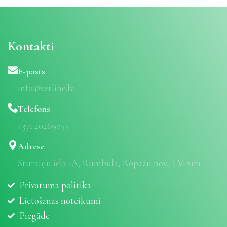
Kontakti
E-pasts
info@vetline.lv
Telefons
+371 20269055
Adrese
Stūraiņu iela 1A, Rumbula, Ropažu nov., LV-2121
Privātuma politika
Lietošanas noteikumi
Piegāde