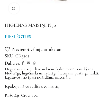
Noklikšķiniet, lai palielinātu
HIGIĒNAS MAISIŅI N50
PIESLĒGTIES
Pievienot vēlmju sarakstam
SKU:
CR5202
Dalīties:
Higiēnas maisiņi dzīvniekiem ekskrementu savākšanai.
Noderīgi, higiēniski un izturīgi, lietojami pastaigu laikā.
Izgatavoti no īpaši noārdāma materiāla.
Iepakojumā 50 rullīši x 20 maisiņi.
Ražotājs: Croci Spa.