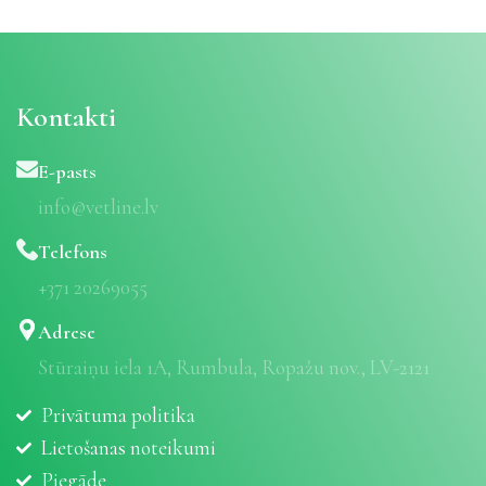
Kontakti
E-pasts
info@vetline.lv
Telefons
+371 20269055
Adrese
Stūraiņu iela 1A, Rumbula, Ropažu nov., LV-2121
Privātuma politika
Lietošanas noteikumi
Piegāde