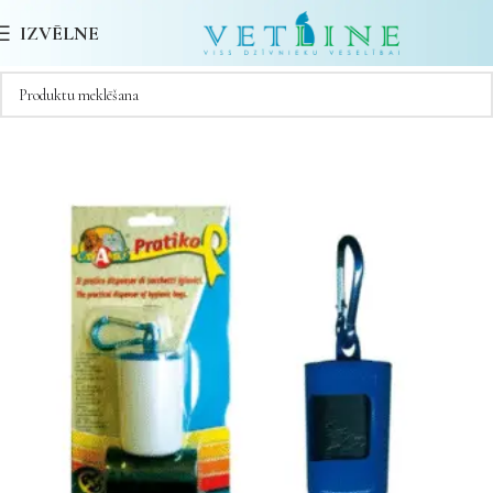
IZVĒLNE