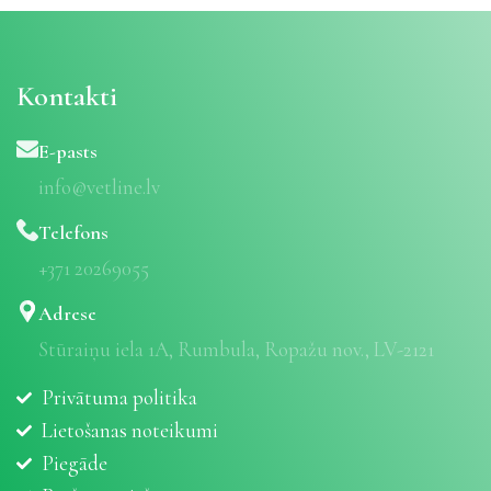
Kontakti
E-pasts
info@vetline.lv
Telefons
+371 20269055
Adrese
Stūraiņu iela 1A, Rumbula, Ropažu nov., LV-2121
Privātuma politika
Lietošanas noteikumi
Piegāde