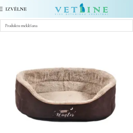
IZVĒLNE