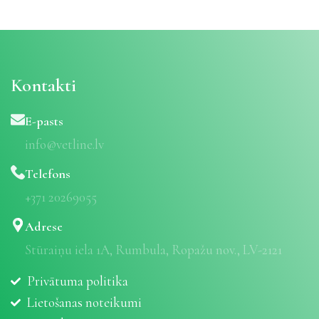
Kontakti
E-pasts
info@vetline.lv
Telefons
+371 20269055
Adrese
Stūraiņu iela 1A, Rumbula, Ropažu nov., LV-2121
Privātuma politika
Lietošanas noteikumi