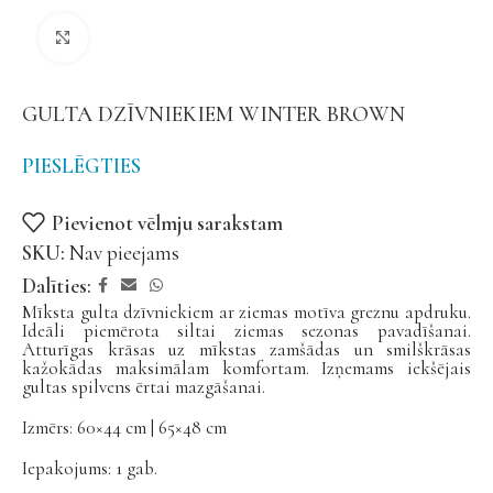
Noklikšķiniet, lai palielinātu
GULTA DZĪVNIEKIEM WINTER BROWN
PIESLĒGTIES
Pievienot vēlmju sarakstam
SKU:
Nav pieejams
Dalīties:
Mīksta gulta dzīvniekiem ar ziemas motīva greznu apdruku.
Ideāli piemērota siltai ziemas sezonas pavadīšanai.
Atturīgas krāsas uz mīkstas zamšādas un smilškrāsas
kažokādas maksimālam komfortam. Izņemams iekšējais
gultas spilvens ērtai mazgāšanai.
Izmērs: 60×44 cm | 65×48 cm
Iepakojums: 1 gab.