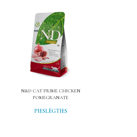
N&D CAT PRIME CHICKEN
N&D PRIM
POMEGRANATE
PIE
PIESLĒGTIES