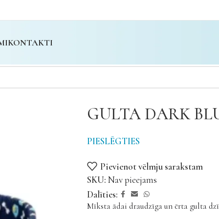
MI
KONTAKTI
GULTA DARK BL
PIESLĒGTIES
Pievienot vēlmju sarakstam
SKU:
Nav pieejams
Dalīties:
Mīksta ādai draudzīga un ērta gulta dz