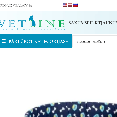
PIEGĀDE VISĀ LATVIJĀ
SĀKUMS
PIRKT
JAUNU
PĀRLŪKOT KATEGORIJAS