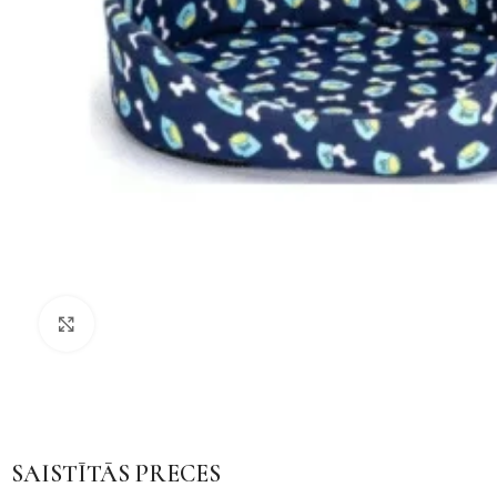
Noklikšķiniet, lai palielinātu
SAISTĪTĀS PRECES