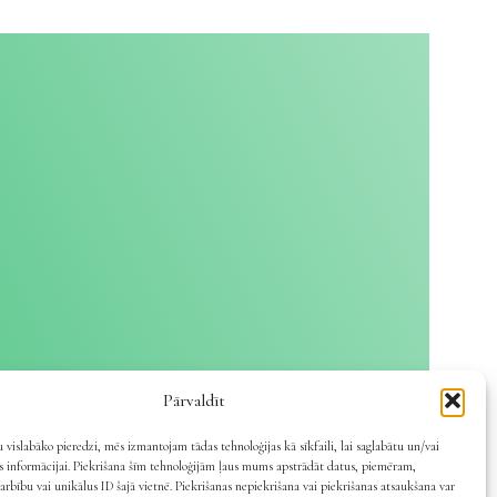
Pārvaldīt
 vislabāko pieredzi, mēs izmantojam tādas tehnoloģijas kā sīkfaili, lai saglabātu un/vai
es informācijai. Piekrišana šīm tehnoloģijām ļaus mums apstrādāt datus, piemēram,
arbību vai unikālus ID šajā vietnē. Piekrišanas nepiekrišana vai piekrišanas atsaukšana var