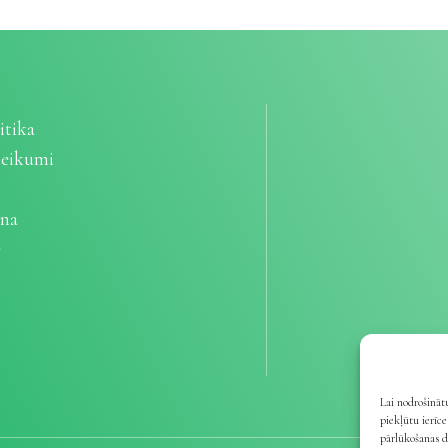
itika
teikumi
ana
e
Lai nodrošinātu
piekļūtu ierīc
pārlūkošanas d