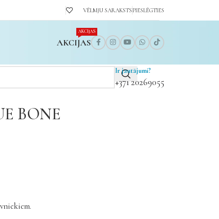
VĒLMJU SARAKSTS
PIESLĒGTIES
AKCIJAS
AKCIJAS
Ir jautājumi?
+371 20269055
UE BONE
īvniekiem.