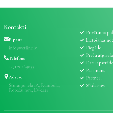
Kontakti
Privātuma pol
E-pasts
Lietošanas no
Piegāde
info@vetline.lv
Preču atgrieš
Telefons
Datu apstrād
+371 20269055
Par mums
Adrese
Partneri
Stūraiņu iela 1A, Rumbula,
Sīkdatnes
Ropažu nov., LV-2121