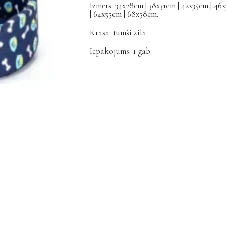
Izmērs: 34x28cm | 38x31cm | 42x35cm | 46
| 64x55cm | 68x58cm.
Krāsa: tumši zila.
Iepakojums: 1 gab.