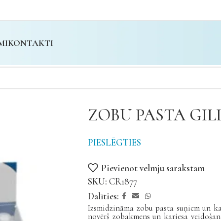
MI
KONTAKTI
ZOBU PASTA GIL
PIESLĒGTIES
Pievienot vēlmju sarakstam
SKU:
CR1877
Dalīties:
Izsmidzināma zobu pasta suņiem un ka
novērš zobakmens un kariesa veidošano