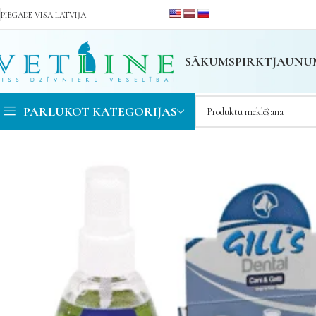
PIEGĀDE VISĀ LATVIJĀ
SĀKUMS
PIRKT
JAUNU
PĀRLŪKOT KATEGORIJAS