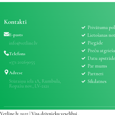
Kontakti
Privātuma pol
E-pasts
Lietošanas no
Piegāde
info@vetline.lv
Preču atgrieš
Telefons
Datu apstrād
+371 20269055
Par mums
Adrese
Partneri
Stūraiņu iela 1A, Rumbula,
Sīkdatnes
Ropažu nov., LV-2121
Vetline.lv 2025 | Viss dzīvnieku veselībai
.