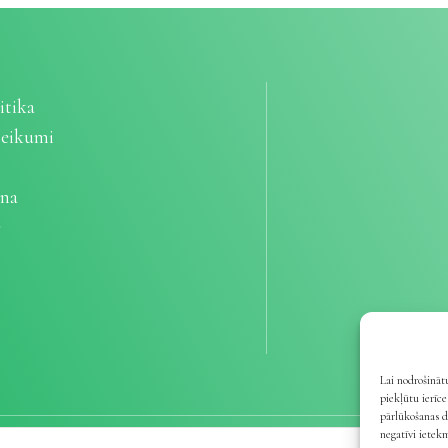
itika
teikumi
ana
e
Lai nodrošinātu
piekļūtu ierīc
pārlūkošanas d
negatīvi ietek