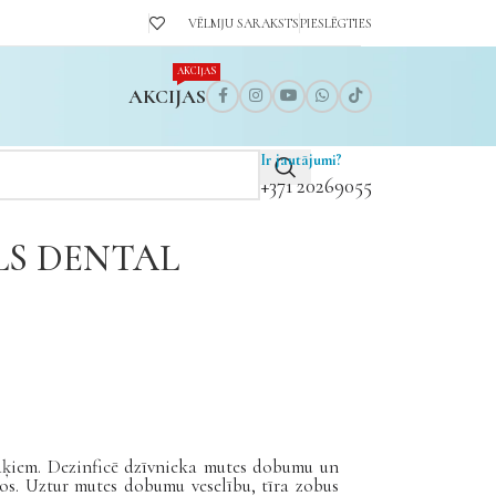
VĒLMJU SARAKSTS
PIESLĒGTIES
AKCIJAS
AKCIJAS
Ir jautājumi?
+371 20269055
LS DENTAL
ķiem. Dezinficē dzīvnieka mutes dobumu un
s. Uztur mutes dobumu veselību, tīra zobus