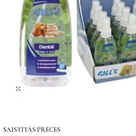
Noklikšķiniet, lai palielinātu
SAISTĪTĀS PRECES