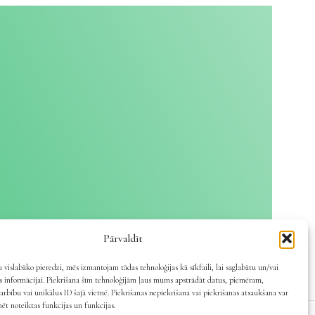
Pārvaldīt
 vislabāko pieredzi, mēs izmantojam tādas tehnoloģijas kā sīkfaili, lai saglabātu un/vai
es informācijai. Piekrišana šīm tehnoloģijām ļaus mums apstrādāt datus, piemēram,
arbību vai unikālus ID šajā vietnē. Piekrišanas nepiekrišana vai piekrišanas atsaukšana var
mēt noteiktas funkcijas un funkcijas.