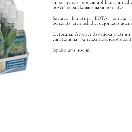
un smaganas, noņem aplikumu un ēdiena
novērš nepatīkamu smaku no mutes.
Sastāvs: Dinātrija EDTA, nātrija fl
benzoāts, citronskābe, dejonizēts ūdens
Lietošana: Atveriet dzīvnieka muti un
cm attālumā (3-4 reizes nospiežot dozat
Iepakojums: 100 ml