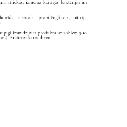
 atliekas, iznīcina kaitīgās baktērijas un
uorīds, mentols, propilēnglikols, nātrija
.
 rūpīgi izsmidziniet produktu uz zobiem 5-10
oru). Atkārtot katru dienu.