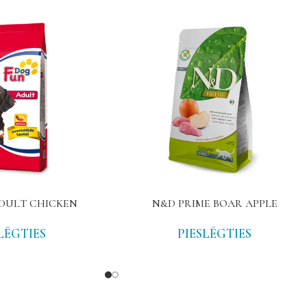
DULT CHICKEN
N&D PRIME BOAR APPLE
LĒGTIES
PIESLĒGTIES