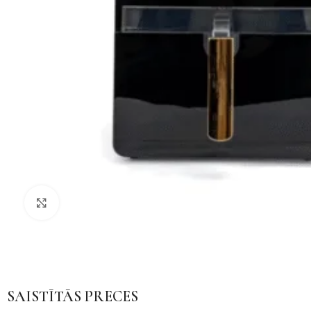
Noklikšķiniet, lai palielinātu
SAISTĪTĀS PRECES