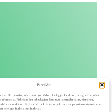
Pārvaldīt
 vislabāko pieredzi, mēs izmantojam tādas tehnoloģijas kā sīkfaili, lai saglabātu un/vai
es informācijai. Piekrišana šīm tehnoloģijām ļaus mums apstrādāt datus, piemēram,
arbību vai unikālus ID šajā vietnē. Piekrišanas nepiekrišana vai piekrišanas atsaukšana var
mēt noteiktas funkcijas un funkcijas.