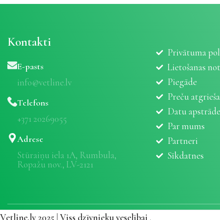
Kontakti
Privātuma pol
E-pasts
Lietošanas no
Piegāde
info@vetline.lv
Preču atgrieš
Telefons
Datu apstrād
+371 20269055
Par mums
Adrese
Partneri
Stūraiņu iela 1A, Rumbula,
Sīkdatnes
Ropažu nov., LV-2121
Vetline.lv 2025 | Viss dzīvnieku veselībai
.