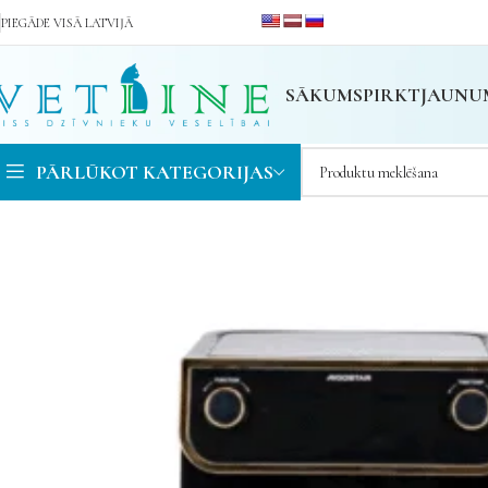
PIEGĀDE VISĀ LATVIJĀ
SĀKUMS
PIRKT
JAUNU
PĀRLŪKOT KATEGORIJAS