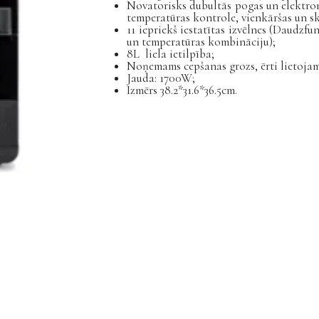
Novatorisks dubultās pogas un elektron
temperatūras kontrole, vienkāršas un s
11 iepriekš iestatītas izvēlnes (Daudzf
un temperatūras kombināciju);
8L liela ietilpība;
Noņemams cepšanas grozs, ērti lietojam
Jauda: 1700W;
Izmērs 38.2*31.6*36.5cm.