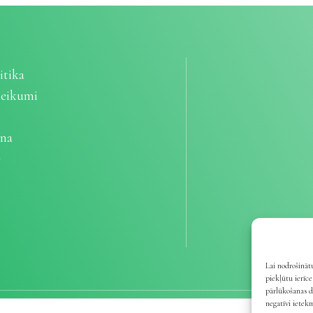
itika
teikumi
ana
e
Lai nodrošinātu
piekļūtu ierīc
pārlūkošanas d
negatīvi ietek