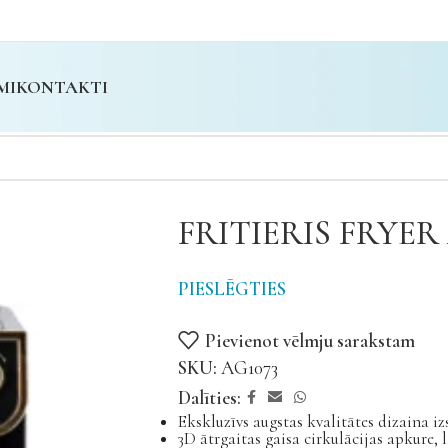
MI
KONTAKTI
FRITIERIS FRYER 
PIESLĒGTIES
Pievienot vēlmju sarakstam
SKU:
AG1073
Dalīties:
Ekskluzīvs augstas kvalitātes dizaina iz
3D ātrgaitas gaisa cirkulācijas apkure, l