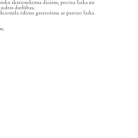
iskā skārienekrāna dizains, precīza laika un
kaidras darbības;
unkcionāla ēdiena gatavošana ar pareizo laika
s;