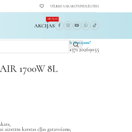
VĒLMJU SARAKSTS
PIESLĒGTIES
AKCIJAS
AKCIJAS
Ir jautājumi?
+371 20269055
AIR 1700W 8L
skats;
ai aizstātu karstas eļļas gatavošanu;