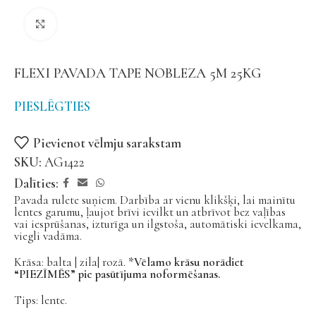
Noklikšķiniet, lai palielinātu
FLEXI PAVADA TAPE NOBLEZA 5M 25KG
PIESLĒGTIES
Pievienot vēlmju sarakstam
SKU:
AG1422
Dalīties:
Pavada rulete suņiem. Darbība ar vienu klikšķi, lai mainītu
lentes garumu, ļaujot brīvi ievilkt un atbrīvot bez vaļības
vai iesprūšanas, izturīga un ilgstoša, automātiski ievelkama,
viegli vadāma.
Krāsa: balta | zila| rozā.
*Vēlamo krāsu norādiet
“PIEZĪMĒS” pie pasūtījuma noformēšanas.
Tips: lente.