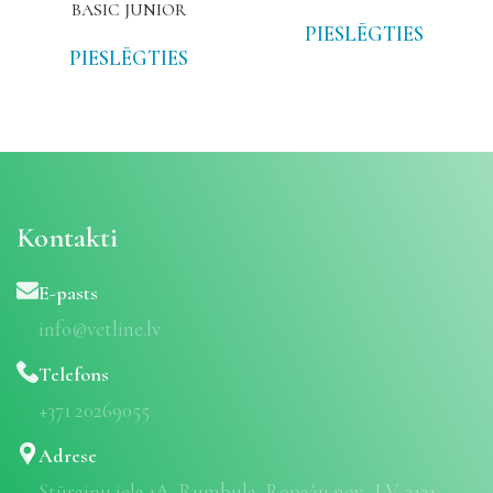
BASIC JUNIOR
PIESLĒGTIES
PIESLĒGTIES
Kontakti
E-pasts
info@vetline.lv
Telefons
+371 20269055
Adrese
Stūraiņu iela 1A, Rumbula, Ropažu nov., LV-2121