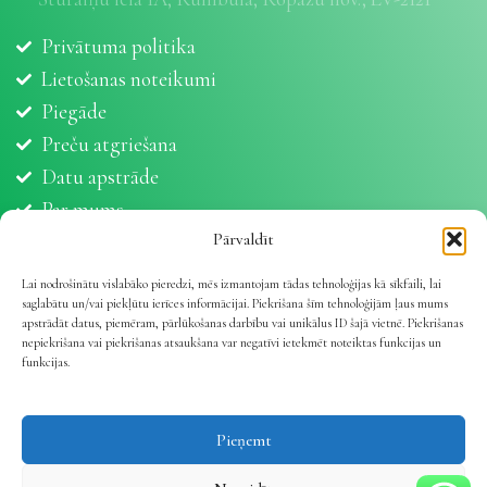
Privātuma politika
Lietošanas noteikumi
Piegāde
Preču atgriešana
Datu apstrāde
Par mums
Partneri
Pārvaldīt
Sīkdatnes
Lai nodrošinātu vislabāko pieredzi, mēs izmantojam tādas tehnoloģijas kā sīkfaili, lai
saglabātu un/vai piekļūtu ierīces informācijai. Piekrišana šīm tehnoloģijām ļaus mums
apstrādāt datus, piemēram, pārlūkošanas darbību vai unikālus ID šajā vietnē. Piekrišanas
nepiekrišana vai piekrišanas atsaukšana var negatīvi ietekmēt noteiktas funkcijas un
funkcijas.
Vetline.lv 2025 | Viss dzīvnieku veselībai
.
Pieņemt