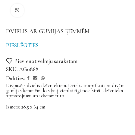
Noklikšķiniet, lai palielinātu
DVIELIS AR GUMIJAS ĶEMMĒM
PIESLĒGTIES
Pievienot vēlmju sarakstam
SKU:
AG0868
Dalīties:
Divpusējs dvielis dzīvniekiem. Dvielis ir aprīkots ar divām
gumijas ķemmēm, kas ļauj vienlaicīgi nosusināt dzīvnieka
apmatojumu un izķemmēt to.
Izmērs: 28.5 x 64 cm