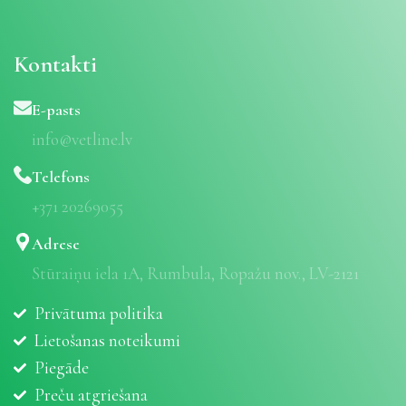
Kontakti
E-pasts
info@vetline.lv
Telefons
+371 20269055
Adrese
Stūraiņu iela 1A, Rumbula, Ropažu nov., LV-2121
Privātuma politika
Lietošanas noteikumi
Piegāde
Preču atgriešana