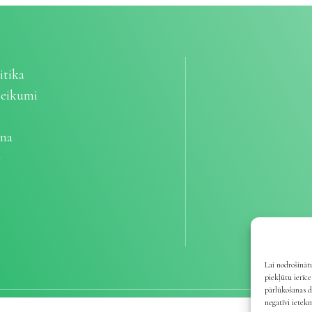
itika
teikumi
ana
e
Lai nodrošinātu
piekļūtu ierīc
pārlūkošanas d
negatīvi ietek