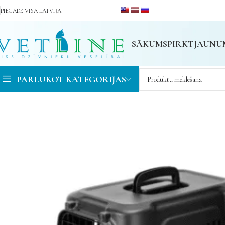
PIEGĀDE VISĀ LATVIJĀ
SĀKUMS
PIRKT
JAUNU
PĀRLŪKOT KATEGORIJAS