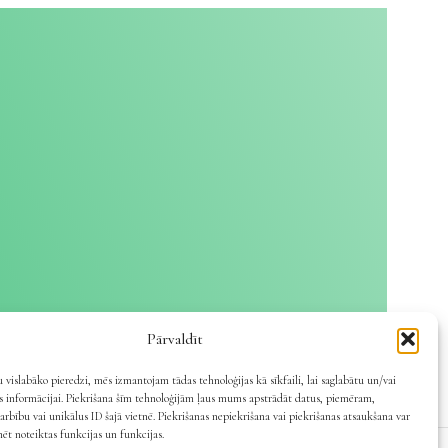
Pārvaldīt
 vislabāko pieredzi, mēs izmantojam tādas tehnoloģijas kā sīkfaili, lai saglabātu un/vai
es informācijai. Piekrišana šīm tehnoloģijām ļaus mums apstrādāt datus, piemēram,
arbību vai unikālus ID šajā vietnē. Piekrišanas nepiekrišana vai piekrišanas atsaukšana var
mēt noteiktas funkcijas un funkcijas.