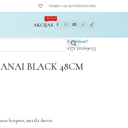
VĒLMJU SARAKSTS
PIESLĒGTIES
AKCIJAS
AKCIJAS
Ir jautājumi?
+371 20269055
ŠANAI BLACK 48CM
asas korpuss; metāla durvis.