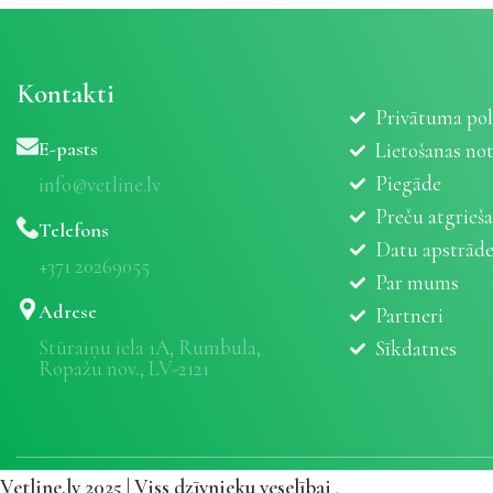
Kontakti
Privātuma pol
E-pasts
Lietošanas no
Piegāde
info@vetline.lv
Preču atgrieš
Telefons
Datu apstrād
+371 20269055
Par mums
Adrese
Partneri
Stūraiņu iela 1A, Rumbula,
Sīkdatnes
Ropažu nov., LV-2121
Vetline.lv 2025 | Viss dzīvnieku veselībai
.