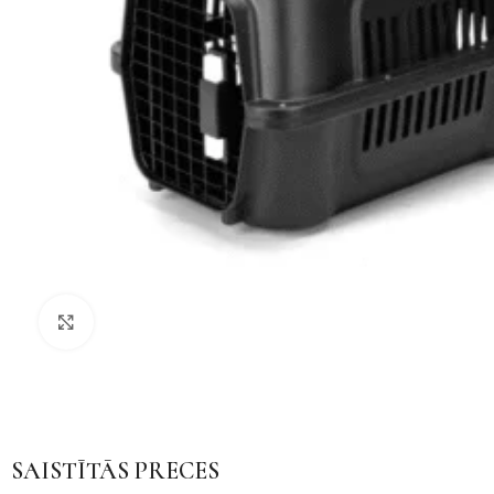
Noklikšķiniet, lai palielinātu
SAISTĪTĀS PRECES