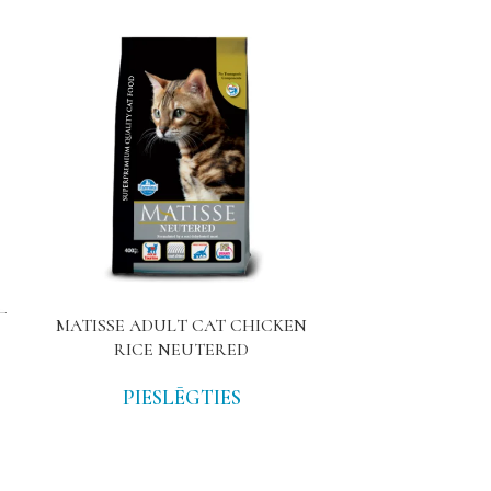
MATISSE ADULT CAT CHICKEN
N&D CAT A
RICE NEUTERED
LAMB 
PIESLĒGTIES
PIE