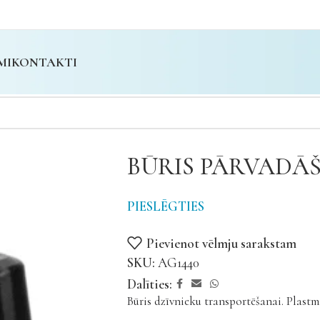
MI
KONTAKTI
BŪRIS PĀRVADĀ
PIESLĒGTIES
Pievienot vēlmju sarakstam
SKU:
AG1440
Dalīties:
Būris dzīvnieku transportēšanai. Plastm