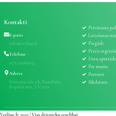
Kontakti
Privātuma pol
E-pasts
Lietošanas no
Piegāde
info@vetline.lv
Preču atgrieš
Telefons
Datu apstrād
+371 20269055
Par mums
Adrese
Partneri
Stūraiņu iela 1A, Rumbula,
Sīkdatnes
Ropažu nov., LV-2121
Vetline.lv 2025 | Viss dzīvnieku veselībai
.