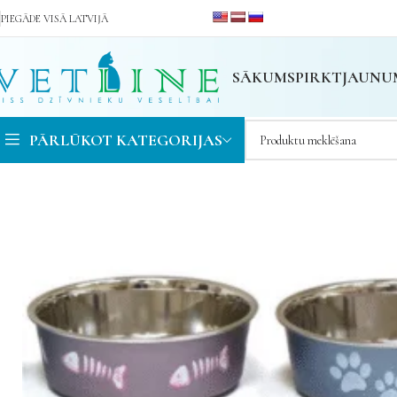
PIEGĀDE VISĀ LATVIJĀ
SĀKUMS
PIRKT
JAUNU
PĀRLŪKOT KATEGORIJAS