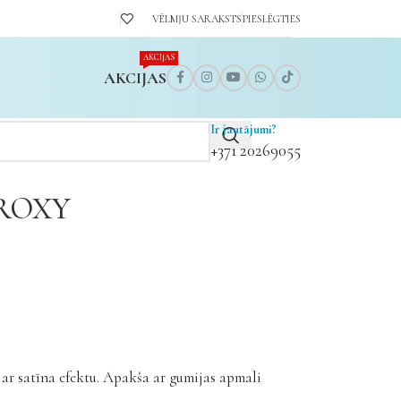
VĒLMJU SARAKSTS
PIESLĒGTIES
AKCIJAS
AKCIJAS
Ir jautājumi?
+371 20269055
ROXY
ar satīna efektu. Apakša ar gumijas apmali