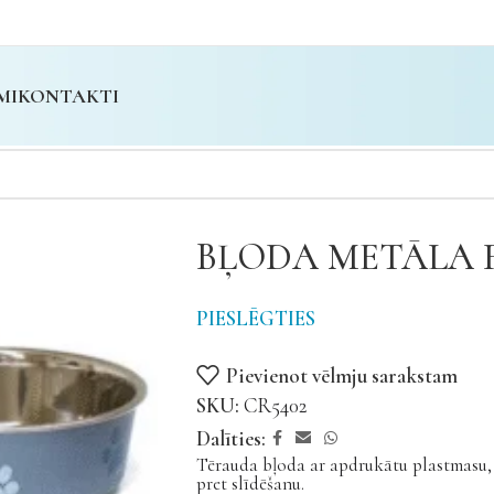
MI
KONTAKTI
BĻODA METĀLA 
PIESLĒGTIES
Pievienot vēlmju sarakstam
SKU:
CR5402
Dalīties:
Tērauda bļoda ar apdrukātu plastmasu, 
pret slīdēšanu.