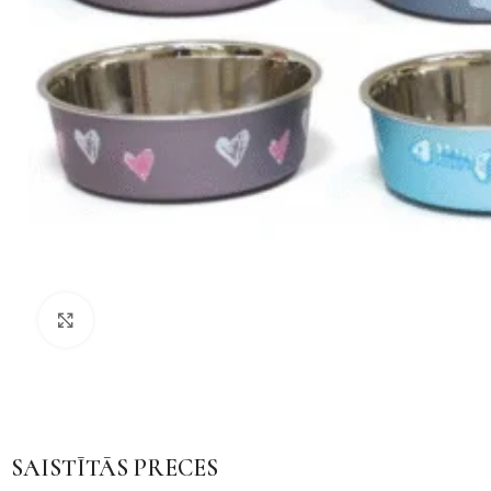
Noklikšķiniet, lai palielinātu
SAISTĪTĀS PRECES