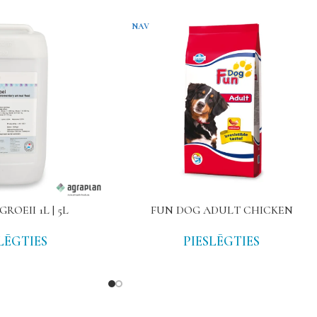
NAV
ROEII 1L | 5L
FUN DOG ADULT CHICKEN
LĒGTIES
PIESLĒGTIES