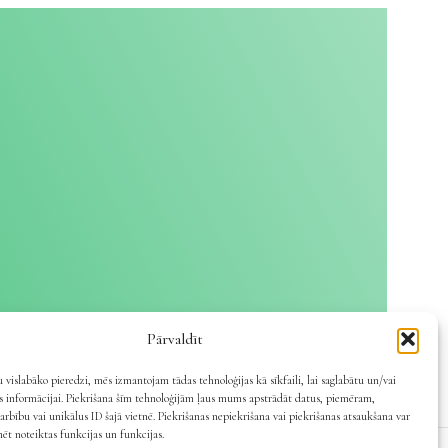
Pārvaldīt
 vislabāko pieredzi, mēs izmantojam tādas tehnoloģijas kā sīkfaili, lai saglabātu un/vai
es informācijai. Piekrišana šīm tehnoloģijām ļaus mums apstrādāt datus, piemēram,
arbību vai unikālus ID šajā vietnē. Piekrišanas nepiekrišana vai piekrišanas atsaukšana var
mēt noteiktas funkcijas un funkcijas.