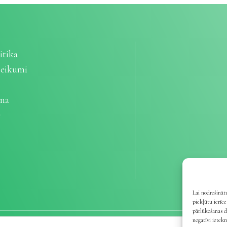
itika
teikumi
ana
e
Lai nodrošinātu
piekļūtu ierīc
pārlūkošanas d
negatīvi ietek