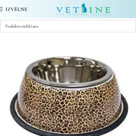
IZVĒLNE