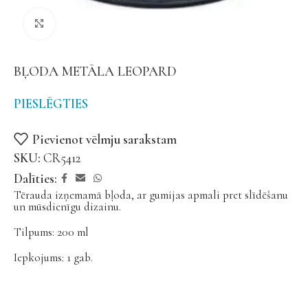
Noklikšķiniet, lai palielinātu
BĻODA METĀLA LEOPARD
PIESLĒGTIES
Pievienot vēlmju sarakstam
SKU:
CR5412
Dalīties:
Tērauda izņemamā bļoda, ar gumijas apmali pret slīdēšanu
un mūsdienīgu dizainu.
Tilpums: 200 ml
Iepkojums: 1 gab.