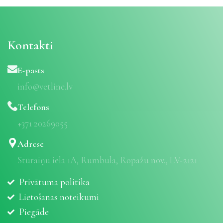
Kontakti
E-pasts
info@vetline.lv
Telefons
+371 20269055
Adrese
Stūraiņu iela 1A, Rumbula, Ropažu nov., LV-2121
Privātuma politika
Lietošanas noteikumi
Piegāde