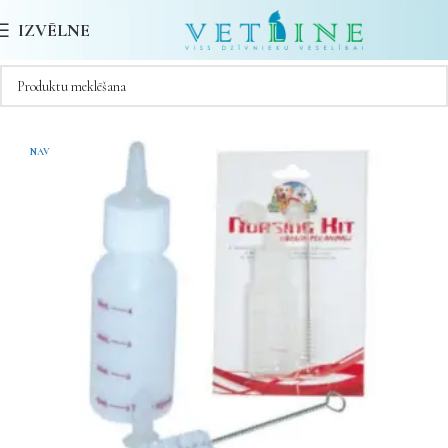
IZVĒLNE
NAV