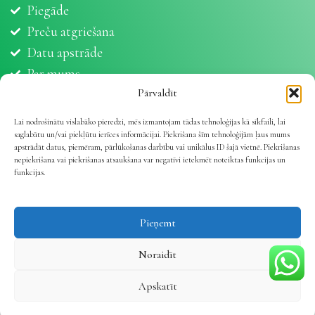
Piegāde
Preču atgriešana
Datu apstrāde
Par mums
Partneri
Pārvaldīt
Sīkdatnes
Lai nodrošinātu vislabāko pieredzi, mēs izmantojam tādas tehnoloģijas kā sīkfaili, lai
saglabātu un/vai piekļūtu ierīces informācijai. Piekrišana šīm tehnoloģijām ļaus mums
apstrādāt datus, piemēram, pārlūkošanas darbību vai unikālus ID šajā vietnē. Piekrišanas
nepiekrišana vai piekrišanas atsaukšana var negatīvi ietekmēt noteiktas funkcijas un
funkcijas.
Vetline.lv 2025 | Viss dzīvnieku veselībai
.
Pieņemt
Noraidīt
Apskatīt
Veikals
Vēlmju saraksts
Mans konts