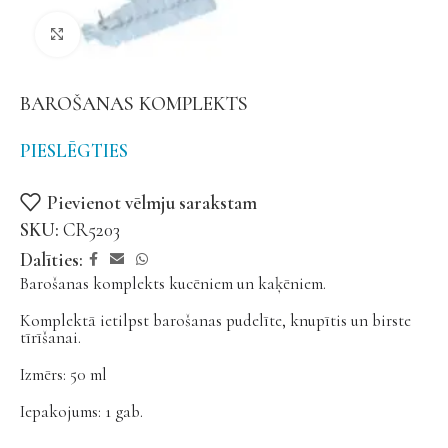
Noklikšķiniet, lai palielinātu
BAROŠANAS KOMPLEKTS
PIESLĒGTIES
Pievienot vēlmju sarakstam
SKU:
CR5203
Dalīties:
Barošanas komplekts kucēniem un kaķēniem.
Komplektā ietilpst barošanas pudelīte, knupītis un birste
tīrīšanai.
Izmērs: 50 ml
Iepakojums: 1 gab.