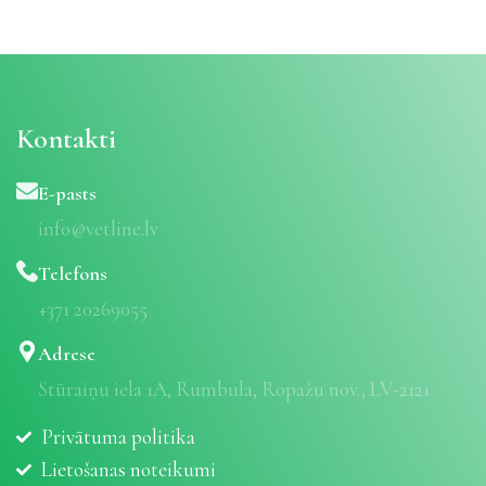
Kontakti
E-pasts
info@vetline.lv
Telefons
+371 20269055
Adrese
Stūraiņu iela 1A, Rumbula, Ropažu nov., LV-2121
Privātuma politika
Lietošanas noteikumi