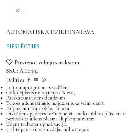
Noklikšķiniet, lai palielinātu
AUTOMĀTISKĀ DZIRDINĀTAVA
PIESLĒGTIES
Pievienot vēlmju sarakstam
SKU:
AG0991
Dalīties:
Lietojumprogrammas vadība;
Cirkulējošais un attīrītais ūdens;
Pārskatāms ūdens daudzums;
Tekošs ūdens stimulē mājdzīvnieka vēlmi dzert.
Ar pazeminātu trokšņa līmeni.
Divi ūdens padeves režīmi: nepārtraukta ūdens plūsma un
periodiska ūdens plūsma ik pēc 5 minūtēm.
Ūdens trūkuma signalizācija.
2,5 l tilpums vienas nedēļas hidratācijai.