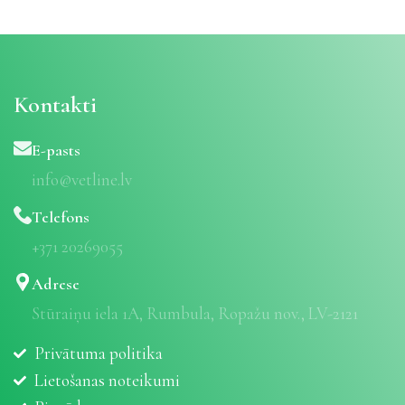
Kontakti
E-pasts
info@vetline.lv
Telefons
+371 20269055
Adrese
Stūraiņu iela 1A, Rumbula, Ropažu nov., LV-2121
Privātuma politika
Lietošanas noteikumi