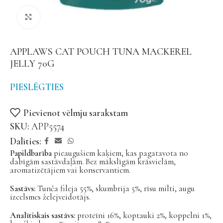
Noklikšķiniet, lai palielinātu
APPLAWS CAT POUCH TUNA MACKEREL
JELLY 70G
PIESLĒGTIES
Pievienot vēlmju sarakstam
SKU:
APP5574
Dalīties:
Papildbarība
pieaugušiem kaķiem, kas pagatavota no
dabīgām sastāvdaļām. Bez mākslīgām krāsvielām,
aromatizētājiem vai konservantiem.
Sastāvs:
Tunča fileja 55%, skumbrija 5%, rīsu milti, augu
izcelsmes želejveidotājs.
Analītiskais sastāvs:
proteīni 16%, koptauki 2%, koppelni 1%,