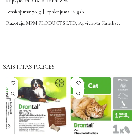
kopšķiedra 0,1%, mitrums 82%.
Iepakojums:
70 g | Iepakojumā 16 gab.
Ražotājs:
MPM PRODUCTS LTD, Apvienotā Karaliste
SAISTĪTĀS PRECES
NAV
NAV