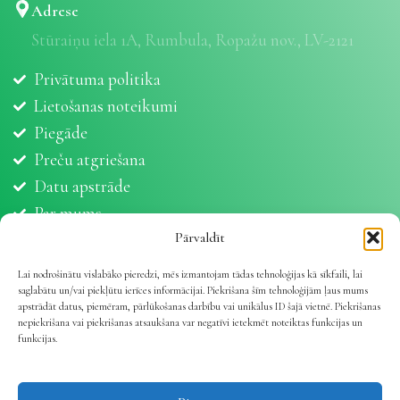
Adrese
Stūraiņu iela 1A, Rumbula, Ropažu nov., LV-2121
Privātuma politika
Lietošanas noteikumi
Piegāde
Preču atgriešana
Datu apstrāde
Par mums
Partneri
Pārvaldīt
Sīkdatnes
Lai nodrošinātu vislabāko pieredzi, mēs izmantojam tādas tehnoloģijas kā sīkfaili, lai
saglabātu un/vai piekļūtu ierīces informācijai. Piekrišana šīm tehnoloģijām ļaus mums
apstrādāt datus, piemēram, pārlūkošanas darbību vai unikālus ID šajā vietnē. Piekrišanas
nepiekrišana vai piekrišanas atsaukšana var negatīvi ietekmēt noteiktas funkcijas un
funkcijas.
Vetline.lv 2025 | Viss dzīvnieku veselībai
.