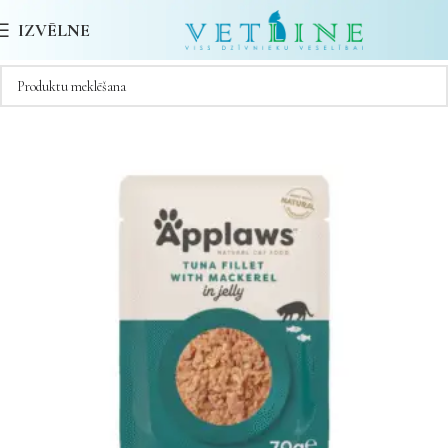
IZVĒLNE