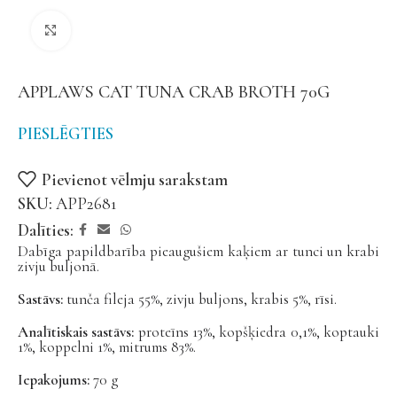
Noklikšķiniet, lai palielinātu
APPLAWS CAT TUNA CRAB BROTH 70G
PIESLĒGTIES
Pievienot vēlmju sarakstam
SKU:
APP2681
Dalīties:
Dabīga papildbarība pieaugušiem kaķiem ar tunci un krabi
zivju buljonā.
Sastāvs:
tunča fileja 55%, zivju buljons, krabis 5%, rīsi.
Analītiskais sastāvs:
proteīns 13%, kopšķiedra 0,1%, koptauki
1%, koppelni 1%, mitrums 83%.
Iepakojums:
70 g