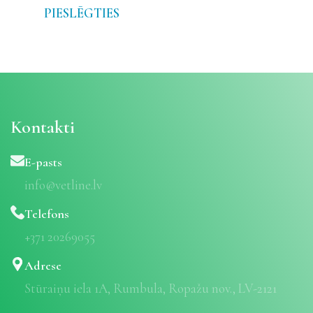
PIESLĒGTIES
Kontakti
E-pasts
info@vetline.lv
Telefons
+371 20269055
Adrese
Stūraiņu iela 1A, Rumbula, Ropažu nov., LV-2121