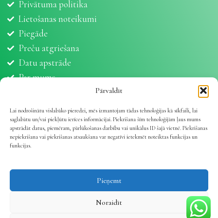
Privātuma politika
Lietošanas noteikumi
Piegāde
Preču atgriešana
Datu apstrāde
Par mums
Partneri
Pārvaldīt
Sīkdatnes
Lai nodrošinātu vislabāko pieredzi, mēs izmantojam tādas tehnoloģijas kā sīkfaili, lai
saglabātu un/vai piekļūtu ierīces informācijai. Piekrišana šīm tehnoloģijām ļaus mums
apstrādāt datus, piemēram, pārlūkošanas darbību vai unikālus ID šajā vietnē. Piekrišanas
nepiekrišana vai piekrišanas atsaukšana var negatīvi ietekmēt noteiktas funkcijas un
funkcijas.
Vetline.lv 2025 | Viss dzīvnieku veselībai
.
Pieņemt
Noraidīt