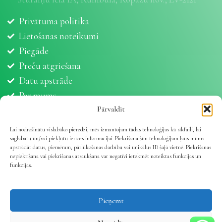
Privātuma politika
Lietošanas noteikumi
Piegāde
Preču atgriešana
Datu apstrāde
Par mums
Partneri
Pārvaldīt
Sīkdatnes
Lai nodrošinātu vislabāko pieredzi, mēs izmantojam tādas tehnoloģijas kā sīkfaili, lai
saglabātu un/vai piekļūtu ierīces informācijai. Piekrišana šīm tehnoloģijām ļaus mums
apstrādāt datus, piemēram, pārlūkošanas darbību vai unikālus ID šajā vietnē. Piekrišanas
nepiekrišana vai piekrišanas atsaukšana var negatīvi ietekmēt noteiktas funkcijas un
funkcijas.
Vetline.lv 2025 | Viss dzīvnieku veselībai
.
Pieņemt