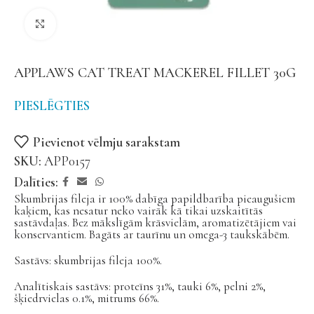
Noklikšķiniet, lai palielinātu
APPLAWS CAT TREAT MACKEREL FILLET 30G
PIESLĒGTIES
Pievienot vēlmju sarakstam
SKU:
APP0157
Dalīties:
Skumbrijas fileja ir 100% dabīga papildbarība pieaugušiem
kaķiem, kas nesatur neko vairāk kā tikai uzskaitītās
sastāvdaļas. Bez mākslīgām krāsvielām, aromatizētājiem vai
konservantiem. Bagāts ar taurīnu un omega-3 taukskābēm.
Sastāvs: skumbrijas fileja 100%.
Analītiskais sastāvs: proteīns 31%, tauki 6%, pelni 2%,
šķiedrvielas 0.1%, mitrums 66%.