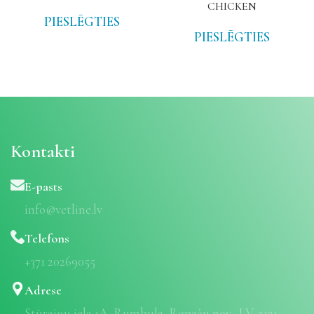
CHICKEN
PIESLĒGTIES
PIESLĒGTIES
Kontakti
E-pasts
info@vetline.lv
Telefons
+371 20269055
Adrese
Stūraiņu iela 1A, Rumbula, Ropažu nov., LV-2121