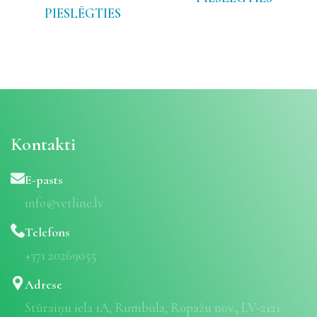
PIESLĒGTIES
Kontakti
E-pasts
info@vetline.lv
Telefons
+371 20269055
Adrese
Stūraiņu iela 1A, Rumbula, Ropažu nov., LV-2121