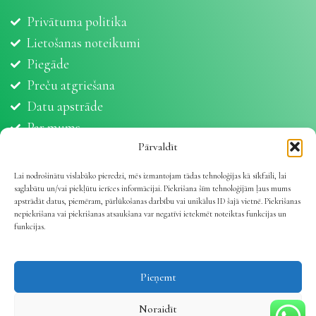
Privātuma politika
Lietošanas noteikumi
Piegāde
Preču atgriešana
Datu apstrāde
Par mums
Partneri
Pārvaldīt
Sīkdatnes
Lai nodrošinātu vislabāko pieredzi, mēs izmantojam tādas tehnoloģijas kā sīkfaili, lai
saglabātu un/vai piekļūtu ierīces informācijai. Piekrišana šīm tehnoloģijām ļaus mums
apstrādāt datus, piemēram, pārlūkošanas darbību vai unikālus ID šajā vietnē. Piekrišanas
nepiekrišana vai piekrišanas atsaukšana var negatīvi ietekmēt noteiktas funkcijas un
funkcijas.
Vetline.lv 2025 | Viss dzīvnieku veselībai
.
Pieņemt
Noraidīt