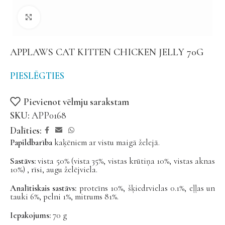
Noklikšķiniet, lai palielinātu
APPLAWS CAT KITTEN CHICKEN JELLY 70G
PIESLĒGTIES
Pievienot vēlmju sarakstam
SKU:
APP0168
Dalīties:
Papildbarība
kaķēniem ar vistu maigā želejā.
Sastāvs:
vista 50% (vista 35%, vistas krūtiņa 10%, vistas aknas
10%) , rīsi, augu želējviela.
Analītiskais sastāvs:
proteīns 10%, šķiedrvielas 0.1%, eļļas un
tauki 6%, pelni 1%, mitrums 81%.
Iepakojums:
70 g