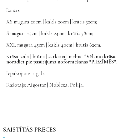
Izmērs:
XS mugura 20cm | kakls 20cm | krūtis 32cm;
S mugura 25cm | kakls 24cm | krūtis 38cm;
XXL mugura 45cm | kakls 40cm | krūtis 62cm.
Krāsa: zaļa | brūna | sarkana | melna.
*Vēlamo krāsu
norādiet pie pasūtījuma noformēšanas “PIEZĪMĒS”.
Iepakojums: 1 gab.
Ražotājs: Aigostar | Nobleza, Polija.
SAISTĪTĀS PRECES