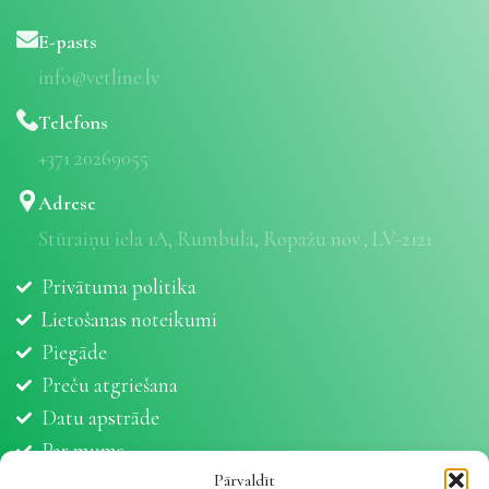
E-pasts
info@vetline.lv
Telefons
+371 20269055
Adrese
Stūraiņu iela 1A, Rumbula, Ropažu nov., LV-2121
Privātuma politika
Lietošanas noteikumi
Piegāde
Preču atgriešana
Datu apstrāde
Par mums
Partneri
Pārvaldīt