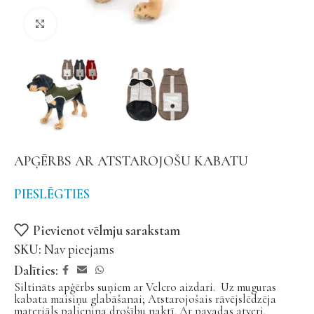
Noklikšķiniet, lai palielinātu
APĢĒRBS AR ATSTAROJOŠU KABATU
PIESLĒGTIES
Pievienot vēlmju sarakstam
SKU:
Nav pieejams
Dalīties:
Siltināts apģērbs suņiem ar Velcro aizdari. Uz muguras
kabata maisiņu glabāšanai; Atstarojošais rāvējslēdzēja
materiāls palienina drošību naktī. Ar pavadas atveri.