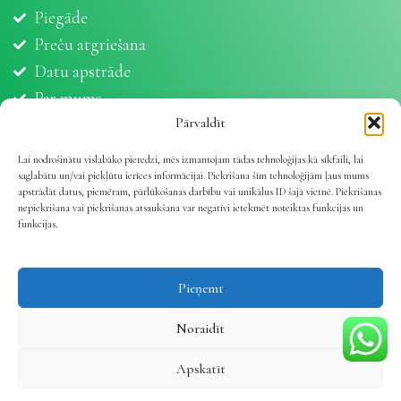
Piegāde
Preču atgriešana
Datu apstrāde
Par mums
Partneri
Pārvaldīt
Sīkdatnes
Lai nodrošinātu vislabāko pieredzi, mēs izmantojam tādas tehnoloģijas kā sīkfaili, lai
saglabātu un/vai piekļūtu ierīces informācijai. Piekrišana šīm tehnoloģijām ļaus mums
apstrādāt datus, piemēram, pārlūkošanas darbību vai unikālus ID šajā vietnē. Piekrišanas
nepiekrišana vai piekrišanas atsaukšana var negatīvi ietekmēt noteiktas funkcijas un
funkcijas.
Vetline.lv 2025 | Viss dzīvnieku veselībai
.
Pieņemt
Noraidīt
Apskatīt
Veikals
Vēlmju saraksts
Mans konts