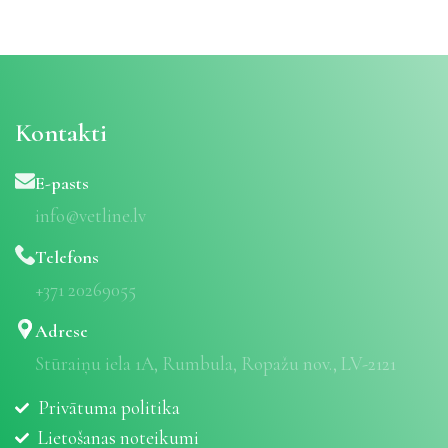
Kontakti
E-pasts
info@vetline.lv
Telefons
+371 20269055
Adrese
Stūraiņu iela 1A, Rumbula, Ropažu nov., LV-2121
Privātuma politika
Lietošanas noteikumi