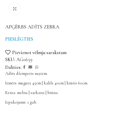
Noklikšķiniet, lai palielinātu
APĢĒRBS ADĪTS ZEBRA
PIESLĒGTIES
Pievienot vēlmju sarakstam
SKU:
AG0659
Dalīties:
Adīts džemperis suņiem.
Izmērs: mugura 45cm | kakls 40cm | krūtis 60cm.
Krāsa: melna | sarkana | brūna.
Iepakojums: 1 gab.